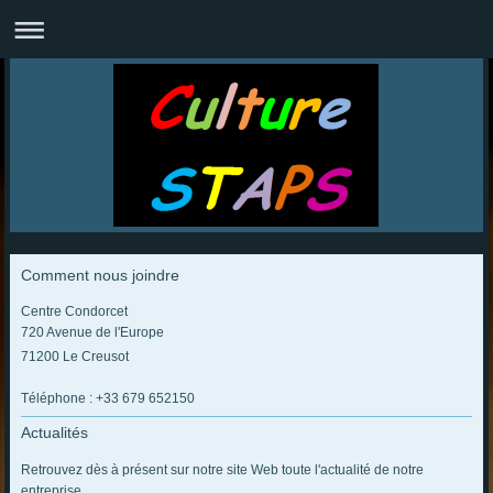
Comment nous joindre
Centre Condorcet
720 Avenue de l'Europe
71200 Le Creusot
Téléphone : +33 679 652150
Actualités
Retrouvez dès à présent sur notre site Web toute l'actualité de notre
entreprise.