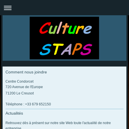
Comment nous joindre
Centre Condorcet
720 Avenue de l'Europe
71200 Le Creusot
Téléphone : +33 679 652150
Actualités
Retrouvez dès à présent sur notre site Web toute l'actualité de notre
entreprise.