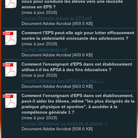
vous pour conduire les élèves vers une réussite
accrue en EPS ?
(mise à jour 2018)
Corrigé Réussite accrue en EPS.pdf
Document Adobe Acrobat [459.5 KB]
Comment l’EPS peut-elle agir pour lutter efficacement
contre la sédentarité croissante des adolescents ?
(mise à jour 2018)
Corrigé Sédentarité.pdf
Document Adobe Acrobat [400.6 KB]
Comment l'enseignant d'EPS dans cet établissement
utilise-t-il les APSA à des fins éducatives ?
(mise à jour 2018)
Corrigé Utilisation des APSA à des fins [...]
Document Adobe Acrobat [663.0 KB]
Comment l’enseignant d'EPS dans cet établissement,
peut-il aider les élèves, même "les plus éloignés de la
pratique physique et sportive", à accéder à la
compétence générale 1 ?
(mise à jour 2019)
Corrigé Développer sa motricité et appre[...]
Document Adobe Acrobat [508.6 KB]