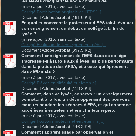
les élèves d'acquérir le socle commun de
(mise à jour 2016, avec contexte)
Corrigé Participation originale de l'EPS[...]
Document Adobe Acrobat [481.6 KB]
En quoi et comment le professeur d’EPS fait-il évoluer
son enseignement du début du collège à la fin du
lycée ?
(mise à jour 2016, sans contexte)
Corrigé Evolution de l'enseignement débu[...]
Document Adobe Acrobat [397.5 KB]
Comment l’enseignement de l’EPS dans ce collège
s’adresse-t-il à la fois aux élèves les plus performants
dans la pratique des APSA, et à ceux qui éprouvent
des difficultés ?
(mise à jour 2017, avec contexte)
Corrigé Elèves en difficulté et élèves p[...]
Document Adobe Acrobat [418.2 KB]
Comment, dans ce lycée, concevoir un enseignement
permettant à la fois un développement des pouvoirs
moteurs pendant les séances d'EPS, et qui apprenne
aux élèves à entretenir et enrichir leur réperto
(mise à jour 2017, avec contexte)
Corrigé Pouvoirs moteurs et entretenir s[...]
Document Adobe Acrobat [446.2 KB]
Comment l'apprentissage par observation et