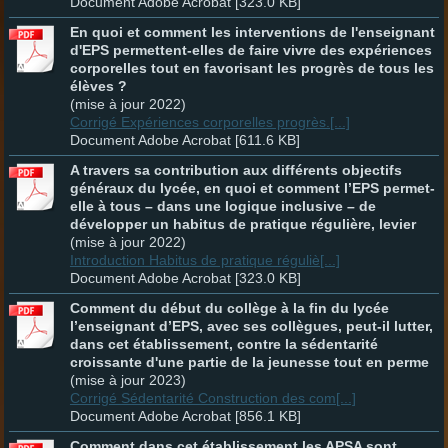
Document Adobe Acrobat [323.0 KB]
En quoi et comment les interventions de l'enseignant
d'EPS permettent-elles de faire vivre des expériences
corporelles tout en favorisant les progrès de tous les
élèves ?
(mise à jour 2022)
Corrigé Expériences corporelles progrès.[...]
Document Adobe Acrobat [611.6 KB]
A travers sa contribution aux différents objectifs
généraux du lycée, en quoi et comment l’EPS permet-
elle à tous – dans une logique inclusive – de
développer un habitus de pratique régulière, levier
(mise à jour 2022)
Introduction Habitus de pratique réguliè[...]
Document Adobe Acrobat [323.0 KB]
Comment du début du collège à la fin du lycée
l’enseignant d’EPS, avec ses collègues, peut-il lutter,
dans cet établissement, contre la sédentarité
croissante d'une partie de la jeunesse tout en perme
(mise à jour 2023)
Corrigé Sédentarité Construction des com[...]
Document Adobe Acrobat [856.1 KB]
Comment dans cet établissement les APSA sont