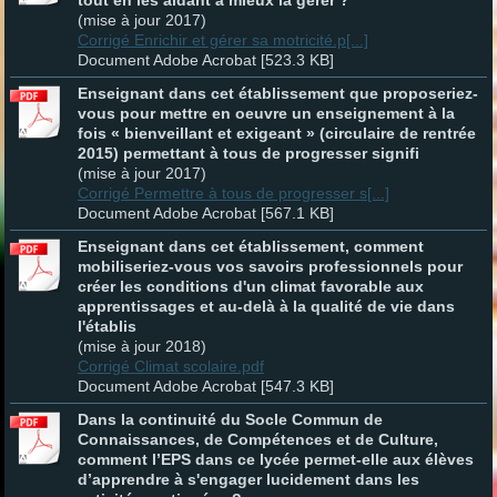
tout en les aidant à mieux la gérer ?
(mise à jour 2017)
Corrigé Enrichir et gérer sa motricité.p[...]
Document Adobe Acrobat [523.3 KB]
Enseignant dans cet établissement que proposeriez-
vous pour mettre en oeuvre un enseignement à la
fois « bienveillant et exigeant » (circulaire de rentrée
2015) permettant à tous de progresser signifi
(mise à jour 2017)
Corrigé Permettre à tous de progresser s[...]
Document Adobe Acrobat [567.1 KB]
Enseignant dans cet établissement, comment
mobiliseriez-vous vos savoirs professionnels pour
créer les conditions d'un climat favorable aux
apprentissages et au-delà à la qualité de vie dans
l'établis
(mise à jour 2018)
Corrigé Climat scolaire.pdf
Document Adobe Acrobat [547.3 KB]
Dans la continuité du Socle Commun de
Connaissances, de Compétences et de Culture,
comment l’EPS dans ce lycée permet-elle aux élèves
d’apprendre à s'engager lucidement dans les