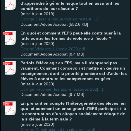
d’apprendre à gérer le risque tout en assurant les
conditions de leur sécurité ?
(mise à jour 2019)
Corrigé Gérer le risque tout en restant [...]
Document Adobe Acrobat [552.6 KB]
En quoi et comment l’EPS peut-elle contribuer à la
lutte contre les formes de violence à l’école ?
(mise à jour 2020)
Corrigé Violence à l'école 2020.pdf
Document Adobe Acrobat [8.4 MB]
Parfois l'élève agit en EPS, mais il n'apprend pas
vraiment. Comment concevoir et mettre en œuvre un
enseignement dont la priorité première est d'aider les
élèves à construire les compétences exigées
(mise à jour 2020)
Corrigé Favoriser les apprentissages 202[...]
Document Adobe Acrobat [9.7 MB]
En prenant en compte l’hétérogénéité des élèves, en
quoi et comment un enseignant d’EPS participe-t-il à
la construction d’un citoyen socialement éduqué de
la sixième à la terminale ?
(mise à jour 2020)
Corrigé Construction d'un citoyen social[...]